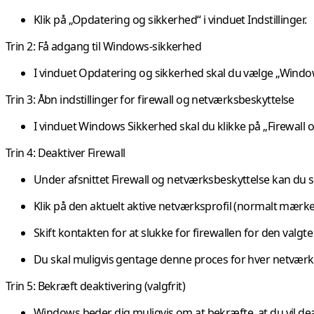
Klik på „Opdatering og sikkerhed“ i vinduet Indstillinger.
Trin 2: Få adgang til Windows-sikkerhed
I vinduet Opdatering og sikkerhed skal du vælge „Window
Trin 3: Åbn indstillinger for firewall og netværksbeskyttelse
I vinduet Windows Sikkerhed skal du klikke på „Firewall 
Trin 4: Deaktiver Firewall
Under afsnittet Firewall og netværksbeskyttelse kan du s
Klik på den aktuelt aktive netværksprofil (normalt mærket
Skift kontakten for at slukke for firewallen for den valgt
Du skal muligvis gentage denne proces for hver netværksp
Trin 5: Bekræft deaktivering (valgfrit)
Windows beder dig muligvis om at bekræfte, at du vil deakti