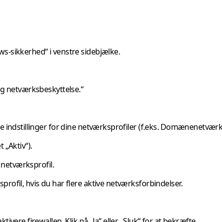
s-sikkerhed“ i venstre sidebjælke.
og netværksbeskyttelse.“
e indstillinger for dine netværksprofiler (f.eks. Domænenetværk,
 „Aktiv“).
e netværksprofil.
rofil, hvis du har flere aktive netværksforbindelser.
vere firewallen. Klik på „Ja“ eller „Sluk“ for at bekræfte.