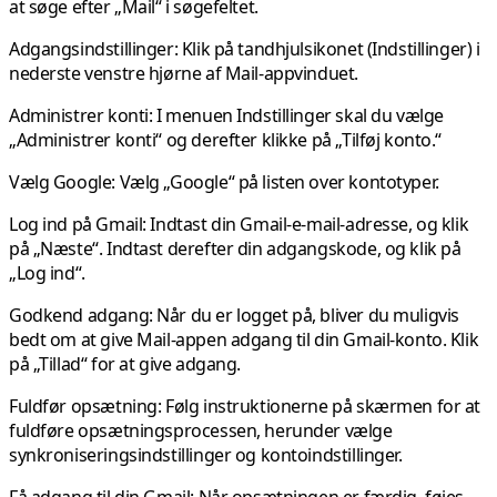
at søge efter „Mail“ i søgefeltet.
Adgangsindstillinger:
Klik på tandhjulsikonet (Indstillinger) i
nederste venstre hjørne af Mail-appvinduet.
Administrer konti:
I menuen Indstillinger skal du vælge
„Administrer konti“ og derefter klikke på „Tilføj konto.“
Vælg Google: Vælg „Google“ på listen over kontotyper.
Log ind på Gmail:
Indtast din Gmail-e-mail-adresse, og klik
på „Næste“. Indtast derefter din adgangskode, og klik på
„Log ind“.
Godkend adgang: Når
du er logget på, bliver du muligvis
bedt om at give Mail-appen adgang til din Gmail-konto. Klik
på „Tillad“ for at give adgang.
Fuldfør opsætning:
Følg instruktionerne på skærmen for at
fuldføre opsætningsprocessen, herunder vælge
synkroniseringsindstillinger og kontoindstillinger.
Få adgang til din Gmail:
Når opsætningen er færdig, føjes