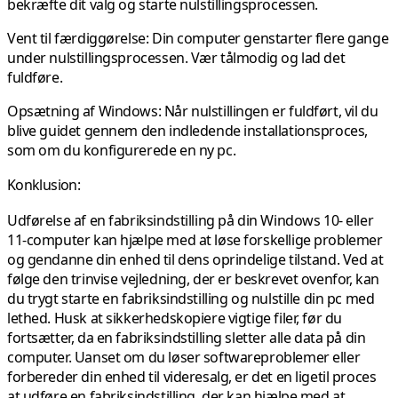
bekræfte dit valg og starte nulstillingsprocessen.
Vent til færdiggørelse:
Din computer genstarter flere gange
under nulstillingsprocessen. Vær tålmodig og lad det
fuldføre.
Opsætning af Windows:
Når nulstillingen er fuldført, vil du
blive guidet gennem den indledende installationsproces,
som om du konfigurerede en ny pc.
Konklusion:
Udførelse af en fabriksindstilling på din Windows 10- eller
11-computer kan hjælpe med at løse forskellige problemer
og gendanne din enhed til dens oprindelige tilstand. Ved at
følge den trinvise vejledning, der er beskrevet ovenfor, kan
du trygt starte en fabriksindstilling og nulstille din pc med
lethed. Husk at sikkerhedskopiere vigtige filer, før du
fortsætter, da en fabriksindstilling sletter alle data på din
computer. Uanset om du løser softwareproblemer eller
forbereder din enhed til videresalg, er det en ligetil proces
at udføre en fabriksindstilling, der kan hjælpe med at