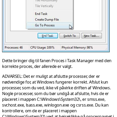
Dette bringer dig til fanen Proces i Task Manager med den
korrekte proces, der allerede er valgt.
ADVARSEL:
Det er muligt at afslutte processer, der er
nødvendige for, at Windows fungerer korrekt. Afslut kun
processer, som du ved, ikke vil påvirke driften af Windows.
Nogle processer, som du bør undgå at afslutte, hvis de er
placeret i mappen C:\Windows\System32\, er
smss.exe
,
svchost.exe
,
lsass.exe
,
winlogon.exe
og
csrss.exe
. Du kan
kontrollere, om de er placeret i mappen
C:\Windows\System32\ ved at højreklikke på procesnavnet i