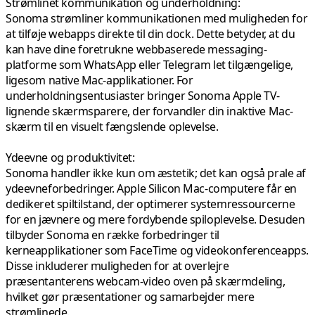
Strømlinet kommunikation og underholdning:
Sonoma strømliner kommunikationen med muligheden for
at tilføje webapps direkte til din dock. Dette betyder, at du
kan have dine foretrukne webbaserede messaging-
platforme som WhatsApp eller Telegram let tilgængelige,
ligesom native Mac-applikationer. For
underholdningsentusiaster bringer Sonoma Apple TV-
lignende skærmsparere, der forvandler din inaktive Mac-
skærm til en visuelt fængslende oplevelse.
Ydeevne og produktivitet:
Sonoma handler ikke kun om æstetik; det kan også prale af
ydeevneforbedringer. Apple Silicon Mac-computere får en
dedikeret spiltilstand, der optimerer systemressourcerne
for en jævnere og mere fordybende spiloplevelse. Desuden
tilbyder Sonoma en række forbedringer til
kerneapplikationer som FaceTime og videokonferenceapps.
Disse inkluderer muligheden for at overlejre
præsentanterens webcam-video oven på skærmdeling,
hvilket gør præsentationer og samarbejder mere
strømlinede.