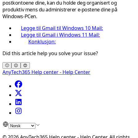
postkontoene dine, kan du holde deg organisert og
produktiv mens du administrerer e-postene dine på
Windows-PCen.
Legge til Gmail til Windows 10 Mail:
Legge til Gmail i Windows 11 Mail:
Konklusjon:
Did this article help you solve your issue?
🙁
😐
😍
AnyTech365 Help center - Help Center
©
2026
AnyTech365 Help center - Help Center
.
All rights