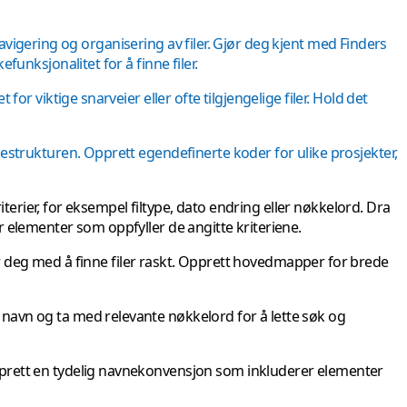
gering og organisering av filer. Gjør deg kjent med Finders
funksjonalitet for å finne filer.
for viktige snarveier eller ofte tilgjengelige filer. Hold det
ppestrukturen. Opprett egendefinerte koder for ulike prosjekter,
rier, for eksempel filtype, dato endring eller nøkkelord. Dra
r elementer som oppfyller de angitte kriteriene.
r deg med å finne filer raskt. Opprett hovedmapper for brede
 navn og ta med relevante nøkkelord for å lette søk og
 Opprett en tydelig navnekonvensjon som inkluderer elementer