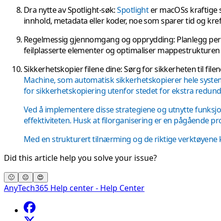
Dra nytte av Spotlight-søk
:
Spotlight
er macOSs kraftige sø
innhold, metadata eller koder, noe som sparer tid og kreft
Regelmessig gjennomgang og opprydding
: Planlegg pe
feilplasserte elementer og optimaliser mappestrukturen 
Sikkerhetskopier filene dine
: Sørg for sikkerheten til f
Machine, som automatisk sikkerhetskopierer hele systemet,
for sikkerhetskopiering utenfor stedet for ekstra redun
Ved å implementere disse strategiene og utnytte funksjo
effektiviteten. Husk at filorganisering er en pågående p
Med en strukturert tilnærming og de riktige verktøyene k
Did this article help you solve your issue?
🙁
😐
😍
AnyTech365 Help center - Help Center