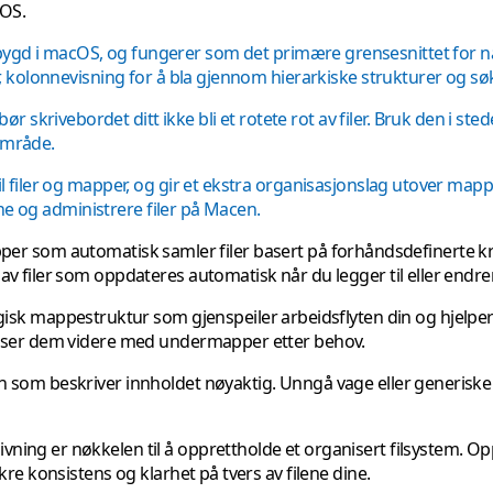
cOS.
gd i macOS, og fungerer som det primære grensesnittet for navi
r, kolonnevisning for å bla gjennom hierarkiske strukturer og søke
krivebordet ditt ikke bli et rotete rot av filer. Bruk den i stedet 
område.
 til filer og mapper, og gir et ekstra organisasjonslag utover ma
finne og administrere filer på Macen.
r som automatisk samler filer basert på forhåndsdefinerte krite
 av filer som oppdateres automatisk når du legger til eller endre
ogisk mappestruktur som gjenspeiler arbeidsflyten din og hjelpe
ganiser dem videre med undermapper etter behov.
avn som beskriver innholdet nøyaktig. Unngå vage eller generiske
ngivning er nøkkelen til å opprettholde et organisert filsystem.
ikre konsistens og klarhet på tvers av filene dine.