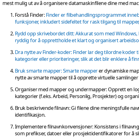
mest mulig ut av å organisere datamaskinfilene dine med ma
Forstå Finder
:
Finder er filbehandlingsprogrammet inneby
funksjoner, inkludert sidefeltet for rask tilgang til mappe
Rydd opp skrivebordet ditt
: Akkurat som med Windows, bør s
ryddig for å opprettholde et klart og organisert arbeids
Dra nytte av Finder-koder
: Finder lar deg tilordne koder
kategorier eller prioriteringer, slik at det blir enklere å 
Bruk smarte mapper
:
Smarte mapper
er dynamiske mappe
nytte av smarte mapper til å opprette virtuelle samlinger
Organiser med mapper og undermapper
: Opprett en l
kategorier (f.eks. Arbeid, Personlig, Prosjekter) og or
Bruk beskrivende filnavn
: Gi filene dine meningsfulle n
identifikasjon.
Implementere filnavnkonvensjoner
: Konsistens i filnav
som prefikser, datoer eller prosjektidentifikatorer for å s