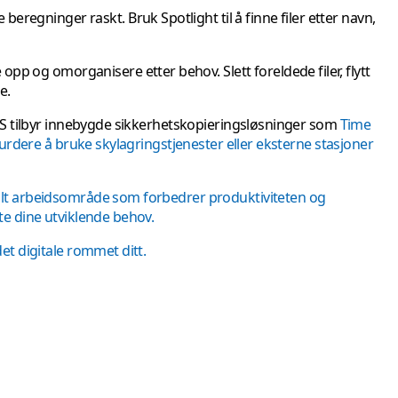
eregninger raskt. Bruk Spotlight til å finne filer etter navn,
pp og omorganisere etter behov. Slett foreldede filer, flytt
e.
cOS tilbyr innebygde sikkerhetskopieringsløsninger som
Time
vurdere å bruke skylagringstjenester eller eksterne stasjoner
talt arbeidsområde som forbedrer produktiviteten og
te dine utviklende behov.
et digitale rommet ditt.