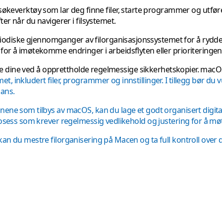
keverktøy som lar deg finne filer, starte programmer og utføre b
er når du navigerer i filsystemet.
riodiske gjennomganger av filorganisasjonssystemet for å rydde o
for å imøtekomme endringer i arbeidsflyten eller prioriteringen
ilene dine ved å opprettholde regelmessige sikkerhetskopier. ma
 inkludert filer, programmer og innstillinger. I tillegg bør du 
dans.
nene som tilbys av macOS, kan du lage et godt organisert digi
rosess som krever regelmessig vedlikehold og justering for å mø
an du mestre filorganisering på Macen og ta full kontroll over d