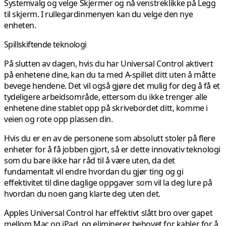
Systemvalg og velge Skjermer og nå venstreklikke på Legg
til skjerm. I rullegardinmenyen kan du velge den nye
enheten.
Spillskiftende teknologi
På slutten av dagen, hvis du har Universal Control aktivert
på enhetene dine, kan du ta med A-spillet ditt uten å måtte
bevege hendene. Det vil også gjøre det mulig for deg å få et
tydeligere arbeidsområde, ettersom du ikke trenger alle
enhetene dine stablet opp på skrivebordet ditt, komme i
veien og rote opp plassen din.
Hvis du er en av de personene som absolutt stoler på flere
enheter for å få jobben gjort, så er dette innovativ teknologi
som du bare ikke har råd til å være uten, da det
fundamentalt vil endre hvordan du gjør ting og gi
effektivitet til dine daglige oppgaver som vil la deg lure på
hvordan du noen gang klarte deg uten det.
Apples Universal Control har effektivt slått bro over gapet
mellom Mac og iPad, og eliminerer behovet for kabler for å