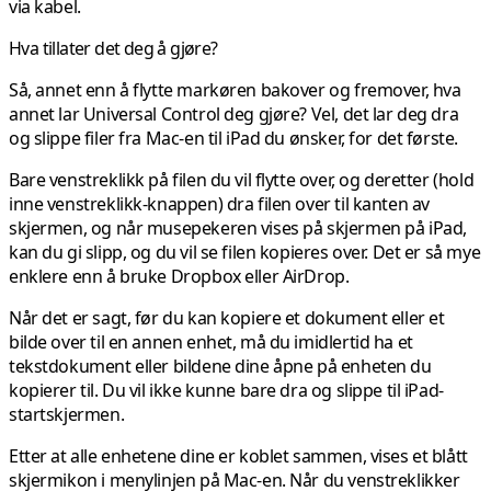
via kabel.
Hva tillater det deg å gjøre?
Så, annet enn å flytte markøren bakover og fremover, hva
annet lar Universal Control deg gjøre? Vel, det lar deg dra
og slippe filer fra Mac-en til iPad du ønsker, for det første.
Bare venstreklikk på filen du vil flytte over, og deretter (hold
inne venstreklikk-knappen) dra filen over til kanten av
skjermen, og når musepekeren vises på skjermen på iPad,
kan du gi slipp, og du vil se filen kopieres over. Det er så mye
enklere enn å bruke Dropbox eller AirDrop.
Når det er sagt, før du kan kopiere et dokument eller et
bilde over til en annen enhet, må du imidlertid ha et
tekstdokument eller bildene dine åpne på enheten du
kopierer til. Du vil ikke kunne bare dra og slippe til iPad-
startskjermen.
Etter at alle enhetene dine er koblet sammen, vises et blått
skjermikon i menylinjen på Mac-en. Når du venstreklikker