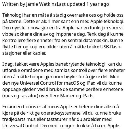
Written by
Jamie Watkins
Last updated 1 year ago
Teknologi har en måte å stadig overraske oss og holde oss
på tærne. Dette er aldri mer sant enn med Apple-teknologi.
Den nyeste innovasjonen fra Apple har en funksjon som vil
vippe sokkene dine av og imponere deg. Tenk deg å kunne
kontrollere flere enheter fra en sentral datamaskin, kunne
flytte filer og kopiere bilder uten å måtte bruke USB-flash-
stasjoner eller kabler.
I dag, takket være Apples banebrytende teknologi, kan du
utforske områdene med sømløs kontroll over flere enheter
uten å måtte hoppe gjennom bøyler for å gjøre det. Med
den nye Universal Control for macOS og iPad vil du kunne
oppdage gleden ved å bruke de samme perifere enhetene
(mus og tastatur) over flere Mac-er og iPads.
En annen bonus er at mens Apple-enhetene dine alle må
kjøre på de riktige operativsystemene, vil du kunne bruke
tredjeparts mus eller tastaturer når du arbeider med
Universal Control. Dermed trenger du ikke å ha en Apple-