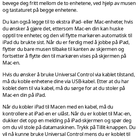
bevege deg fritt mellom de to enhetene, ved hjelp av musen
og tastaturet på begge enhetene.
Du kan også legge til to ekstra iPad- eller Mac-enheter, hvis
du ønsker å gjøre det, ettersom Mac-en din kan huske
opptil tre enheter, og den vil flytte markøren automatisk til
iPad du brukte sist. Når du er ferdig med å jobbe på iPad,
flytter du bare musen tilbake til kanten av skjermen og
fortsetter å flytte den til markøren vises på skjermen på
Mac-en.
Hvis du ønsker å bruke Universal Control via kablet tilstand,
må du koble enhetene dine via USB-kabel. Etter at du har
koblet dem til via kabel, må du sørge for at du stoler på
Mac-en din på iPad.
Når du kobler iPad til Macen med en kabel, må du
kontrollere at iPad-en er ulåst. Når du er koblet til Mac-en,
dukker det opp en melding på iPad-skjermen og spør deg
om du vil stole på datamaskinen. Trykk på Tillit-knappen. Du
vil nå kunne bruke Universal Control mens du er koblet til