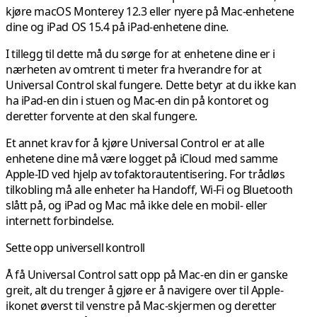
kjøre macOS Monterey 12.3 eller nyere på Mac-enhetene
dine og iPad OS 15.4 på iPad-enhetene dine.
I tillegg til dette må du sørge for at enhetene dine er i
nærheten av omtrent ti meter fra hverandre for at
Universal Control skal fungere. Dette betyr at du ikke kan
ha iPad-en din i stuen og Mac-en din på kontoret og
deretter forvente at den skal fungere.
Et annet krav for å kjøre Universal Control er at alle
enhetene dine må være logget på iCloud med samme
Apple-ID ved hjelp av tofaktorautentisering. For trådløs
tilkobling må alle enheter ha Handoff, Wi-Fi og Bluetooth
slått på, og iPad og Mac må ikke dele en mobil- eller
internett forbindelse.
Sette opp universell kontroll
Å få Universal Control satt opp på Mac-en din er ganske
greit, alt du trenger å gjøre er å navigere over til Apple-
ikonet øverst til venstre på Mac-skjermen og deretter