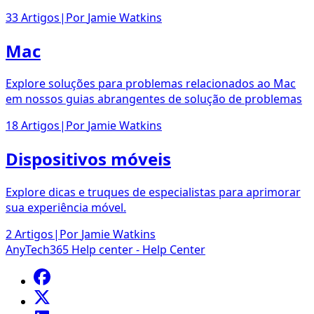
33 Artigos
|
Por
Jamie Watkins
Mac
Explore soluções para problemas relacionados ao Mac
em nossos guias abrangentes de solução de problemas
18 Artigos
|
Por
Jamie Watkins
Dispositivos móveis
Explore dicas e truques de especialistas para aprimorar
sua experiência móvel.
2 Artigos
|
Por
Jamie Watkins
AnyTech365 Help center - Help Center