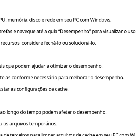
CPU, memória, disco e rede em seu PC com Windows.
 Tarefas e navegue até a guia “Desempenho” para visualizar o uso
ecursos, considere fechá-lo ou solucioná-lo.
veis que podem ajudar a otimizar o desempenho.
juste-as conforme necessário para melhorar o desempenho.
ustar as configurações de cache.
vo ao longo do tempo podem afetar o desempenho.
ou os arquivos temporários.
za de terceiros para limpar arquivos de cache em seu PC com W