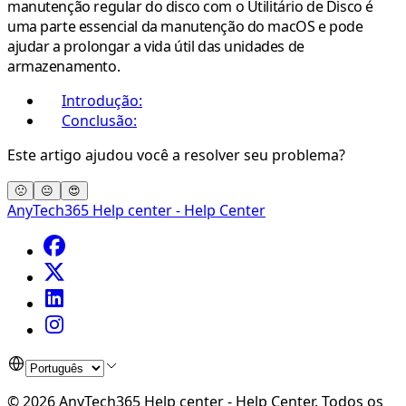
manutenção regular do disco com o Utilitário de Disco é
uma parte essencial da manutenção do macOS e pode
ajudar a prolongar a vida útil das unidades de
armazenamento.
Introdução:
Conclusão:
Este artigo ajudou você a resolver seu problema?
🙁
😐
😍
AnyTech365 Help center - Help Center
©
2026
AnyTech365 Help center - Help Center
.
Todos os