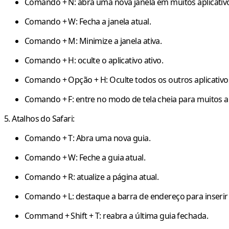
Comando + N
: abra uma nova janela em muitos aplicativ
Comando + W
: Fecha a janela atual.
Comando + M
: Minimize a janela ativa.
Comando + H
: oculte o aplicativo ativo.
Comando + Opção + H
: Oculte todos os outros aplicativo
Comando + F
: entre no modo de tela cheia para muitos ap
5. Atalhos do Safari:
Comando + T
: Abra uma nova guia.
Comando + W
: Feche a guia atual.
Comando + R
: atualize a página atual.
Comando + L
: destaque a barra de endereço para inseri
Command + Shift + T
: reabra a última guia fechada.