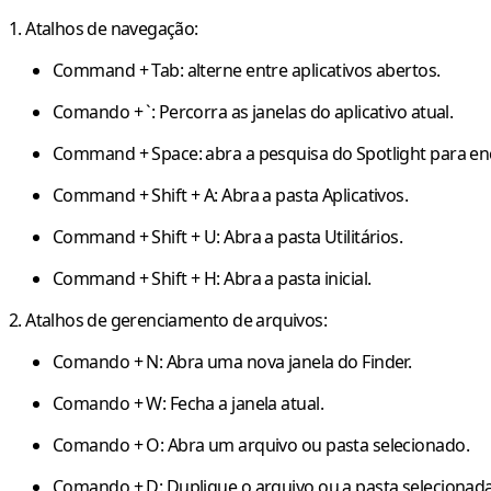
1. Atalhos de navegação:
Command + Tab
: alterne entre aplicativos abertos.
Comando + `
: Percorra as janelas do aplicativo atual.
Command + Space
: abra a pesquisa do Spotlight para e
Command + Shift + A
: Abra a pasta Aplicativos.
Command + Shift + U
: Abra a pasta Utilitários.
Command + Shift + H
: Abra a pasta inicial.
2. Atalhos de gerenciamento de arquivos:
Comando + N
: Abra uma nova janela do Finder.
Comando + W
: Fecha a janela atual.
Comando + O
: Abra um arquivo ou pasta selecionado.
Comando + D: Duplique
o arquivo ou a pasta selecionada