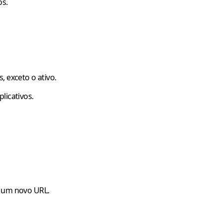
os.
s, exceto o ativo.
licativos.
r um novo URL.